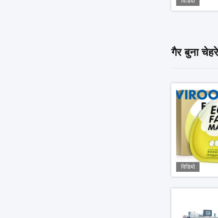
विडियो
गैर बुना चे
विडियो