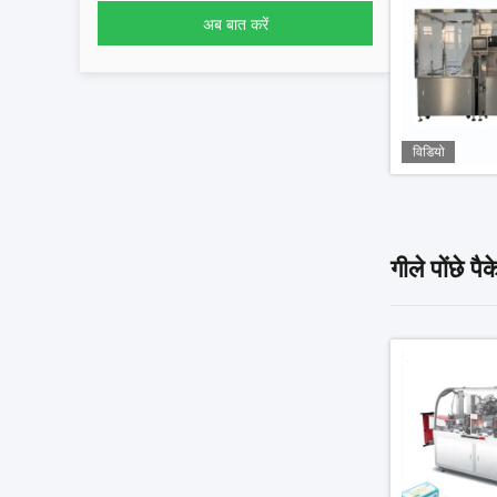
अब बात करें
विडियो
गीले पोंछे प