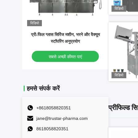
विडियो
विडियो
विडियो
र वैक्यूम
स्वचालित ग्लास सिरिंज भरने की मशीन जेल
वैक्यूम सिस
हाइलूरोनिक एसिड सिरिंज भरने की मशीन
साथ 
सबसे अच्छी कीमत पाएं
स
विडियो
हमसे संपर्क करें
प्रीफिल्ड स
+8618058820351
jane@trustar-pharma.com
8618058820351