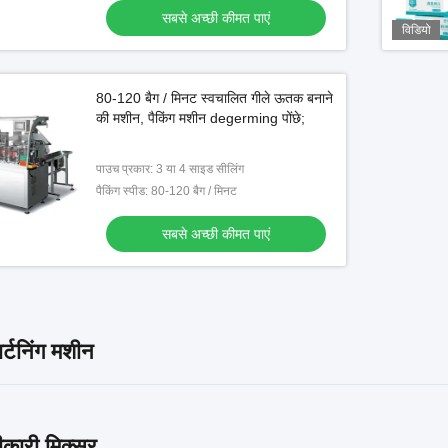
सबसे अच्छी कीमत पाएं
विडियो
80-120 बैग / मिनट स्वचालित गीले ऊतक बनाने
की मशीन, पैकिंग मशीन degerming पोंछे;
पाउच प्रकार: 3 या 4 साइड सीलिंग
पैकिंग स्पीड: 80-120 बैग / मिनट
सबसे अच्छी कीमत पाएं
र्टनिंग मशीन
सीकारी मिक्सर