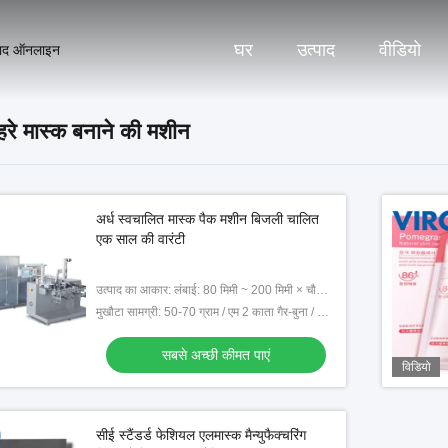
घर
उत्पाद
वीडियो
ाद ऑनलाइन
हरे मास्क बनाने की मशीन
अर्ध स्वचालित मास्क पैक मशीन बिजली चालित
एक साल की वारंटी
उत्पाद का आकार: लंबाई: 80 मिमी ~ 200 मिमी × चौड़ाई: 80 मिमी-180 मिमी (एल * डब्ल्यू)
मुखौटा सामग्री: 50-70 ग्राम / एम 2 काता गैर-बुना / मोती फिल्म / गर्म रोल गैर-बुना / सिल
सबसे अच्छी कीमत पाएं
विडियो
सीई स्टैंडर्ड फेशियल एलमास्क मैन्युफैक्चरिंग