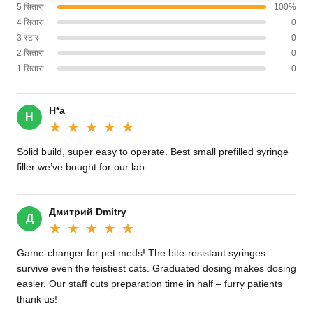
5 सितारा
100%
4 सितारा
0
3 स्टार
0
2 सितारा
0
1 सितारा
0
H*a
H
★★★★★
★★★★★
Solid build, super easy to operate. Best small prefilled syringe
filler we’ve bought for our lab.
Дмитрий Dmitry
Д
★★★★★
★★★★★
Game-changer for pet meds! The bite-resistant syringes
survive even the feistiest cats. Graduated dosing makes dosing
easier. Our staff cuts preparation time in half – furry patients
thank us!