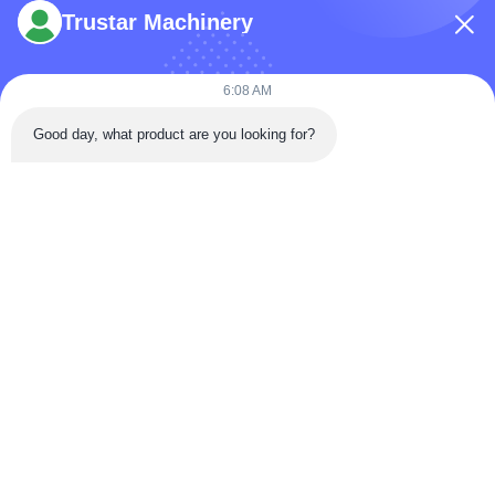
Trustar Machinery
6:08 AM
टेलीफोन: 86-180-5882-0351
Good day, what product are you looking for?
ईमेल:
jane@trustar-pharma.com
हमारे बारे में
घटनाएँ
कंपनी प्रोफ़ाइल
समाचार
फ़ैक्टरी यात्रा
Case
गुणवत्ता नियंत्रण
साइटमैप