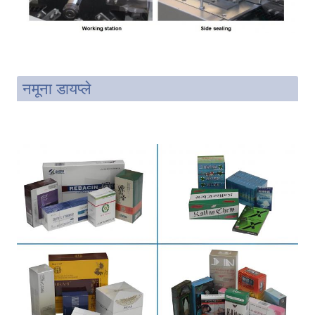
नमूना डायप्ले