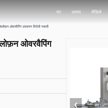
घर
उत्पाद
वीडियो
ी सिलोफ़न ओवरवैपिंग उपकरण विरोधी नकली
िलोफ़न ओवरवैपिंग
❮