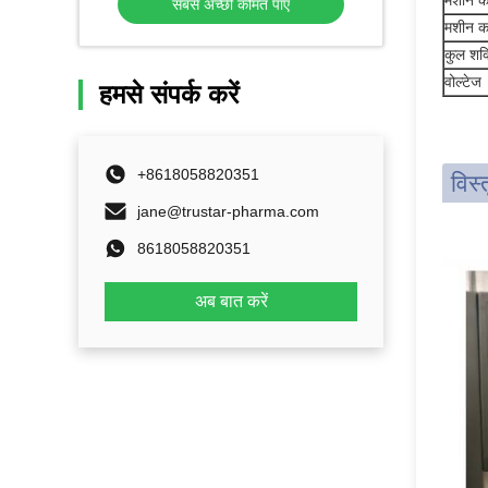
मशीन क
सबसे अच्छी कीमत पाएं
मशीन क
कुल शक्
वोल्टेज
हमसे संपर्क करें
+8618058820351
विस्त
jane@trustar-pharma.com
8618058820351
अब बात करें