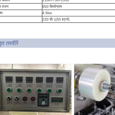
ा आकार
2100×750×1550
ा वजन
650 किलोग्राम
ति
4.5kw
220 वी/ ((50 हर्ट्ज)
ृत तस्वीरें