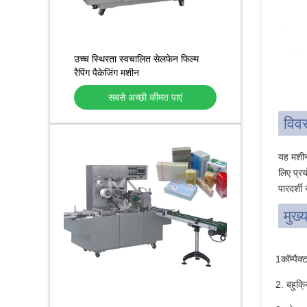
उच्च स्थिरता स्वचालित सेलफेन फिल्म
रैपिंग पैकेजिंग मशीन
सबसे अच्छी कीमत पाएं
विव
यह मशीन 
लिए प्रय
पारदर्श
मुख्
1कॉम्पैक
2. बहुक्र