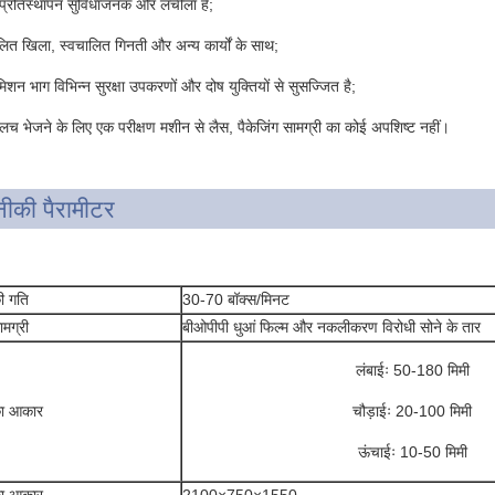
 प्रतिस्थापन सुविधाजनक और लचीला है;
लित खिला, स्वचालित गिनती और अन्य कार्यों के साथ;
मिशन भाग विभिन्न सुरक्षा उपकरणों और दोष युक्तियों से सुसज्जित है;
्लच भेजने के लिए एक परीक्षण मशीन से लैस, पैकेजिंग सामग्री का कोई अपशिष्ट नहीं।
ीकी पैरामीटर
की गति
30-70 बॉक्स/मिनट
ामग्री
बीओपीपी धुआं फिल्म और नकलीकरण विरोधी सोने के तार
लंबाईः 50-180 मिमी
का आकार
चौड़ाईः 20-100 मिमी
ऊंचाईः 10-50 मिमी