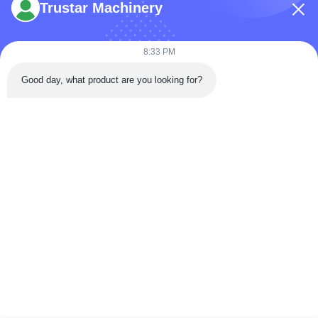
Trustar Machinery
8:33 PM
टेलीफोन: 86-180-5882-0351
Good day, what product are you looking for?
ईमेल:
jane@trustar-pharma.com
हमारे बारे में
घटनाएँ
कंपनी प्रोफ़ाइल
समाचार
फ़ैक्टरी यात्रा
Case
गुणवत्ता नियंत्रण
साइटमैप