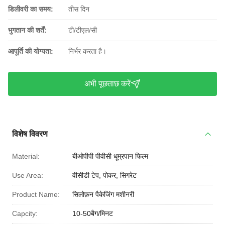
डिलीवरी का समय:
तीस दिन
भुगतान की शर्तें:
टी/टीएल/सी
आपूर्ति की योग्यता:
निर्भर करता है।
अभी पूछताछ करें
विशेष विवरण
Material:
बीओपीपी पीवीसी धूम्रपान फिल्म
Use Area:
वीसीडी टेप, पोकर, सिगरेट
Product Name:
सिलोफ़न पैकेजिंग मशीनरी
Capcity:
10-50बैग/मिनट