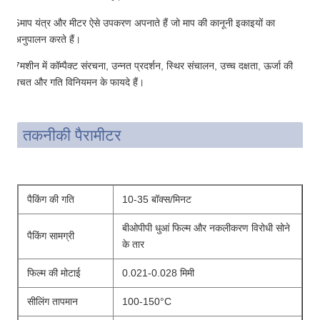
6माप यंत्र और मीटर ऐसे उपकरण अपनाते हैं जो माप की कानूनी इकाइयों का
अनुपालन करते हैं।
7मशीन में कॉम्पैक्ट संरचना, उन्नत प्रदर्शन, स्थिर संचालन, उच्च दक्षता, ऊर्जा की
बचत और गति विनियमन के फायदे हैं।
तकनीकी पैरामीटर
पैकिंग की गति
10-35 बॉक्स/मिनट
बीओपीपी धुआं फिल्म और नकलीकरण विरोधी सोने
पैकिंग सामग्री
के तार
फिल्म की मोटाई
0.021-0.028 मिमी
सीलिंग तापमान
100-150°C