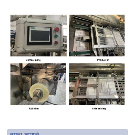
नमूना डायप्ले