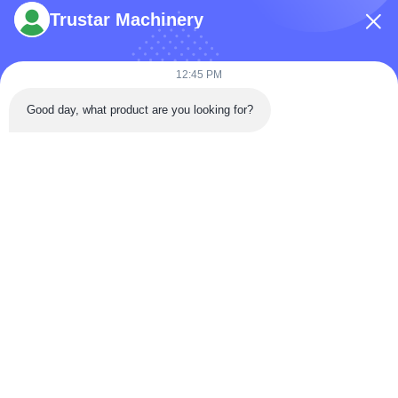
Trustar Machinery
12:45 PM
टेलीफोन: 86-180-5882-0351
Good day, what product are you looking for?
ईमेल:
jane@trustar-pharma.com
हमारे बारे में
घटनाएँ
कंपनी प्रोफ़ाइल
समाचार
फ़ैक्टरी यात्रा
Case
गुणवत्ता नियंत्रण
साइटमैप